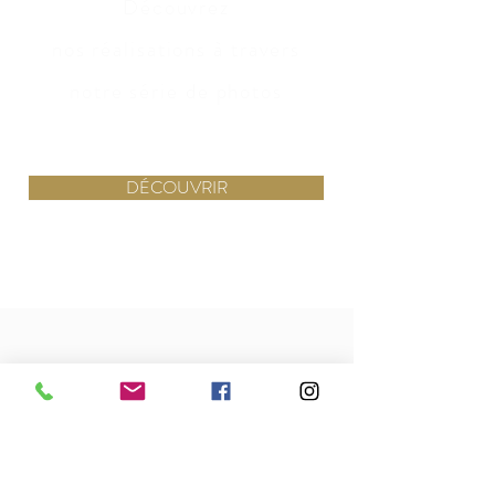
Découvrez
nos réalisations à travers
notre série de photos
DÉCOUVRIR
Professionnelle, passionnée,
créative, Pauline a vite compris
nos souhaits et répondu